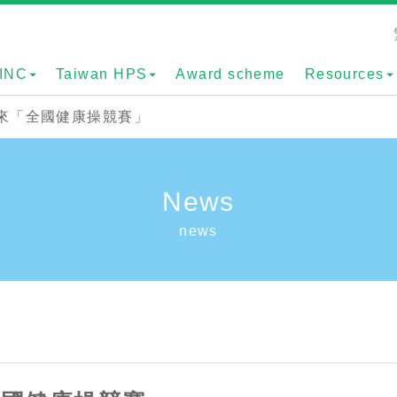
INC
Taiwan HPS
Award scheme
Resources
來「全國健康操競賽」
News
news