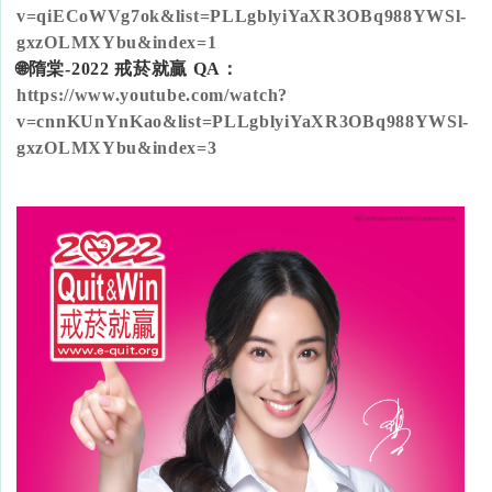
v=qiECoWVg7ok&list=PLLgblyiYaXR3OBq988YWSl-
gxzOLMXYbu&index=1
🌐隋棠-2022 戒菸就贏 QA：
https://www.youtube.com/watch?
v=cnnKUnYnKao&list=PLLgblyiYaXR3OBq988YWSl-
gxzOLMXYbu&index=3