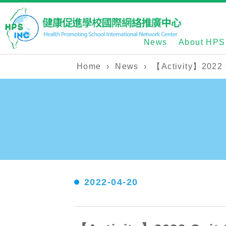
News
About HPS
Home
›
News
›
【Activity】2022 
2022-04-20