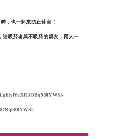
同時，也一起來防止菸害！
，請吸菸者與不吸菸的親友，兩人一
PLLgblyiYaXR3OBq988YWSl-
R3OBq988YWSl-