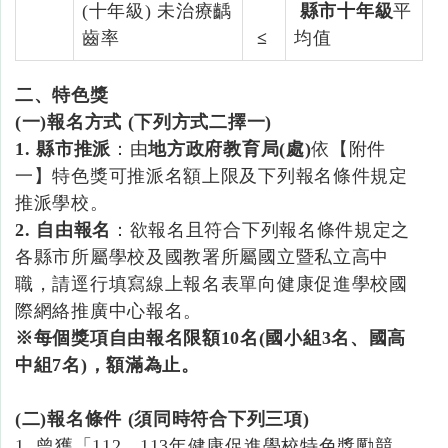
(十年級) 未治療齲
縣市十年級
平
齒率
≤
均值
二、特色獎
(一
)
報名方式
(
下列方式二擇一)
1. 縣市推派
：由
地方政府教育局
(
處
)
依【附件
一】特色獎可推派名額上限及下列報名條件規定
推派學校。
2. 自由報名
：欲報名且符合下列報名條件規定之
各縣市所屬學校及國教署所屬國立暨私立高中
職，請逕行填寫線上報名表單向健康促進學校國
際網絡推廣中心報名。
※每個獎項自由報名限額10名(國小組3名、國高
中組7名
)，額滿為止。
(二
)
報名條件
(
須同時符合下列三項)
1. 曾獲「112、113年健康促進學校特色獎勵競