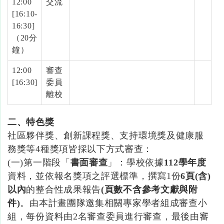
12:00
交流
[16:10-
16:30]
（20分
鐘）
12:00
審查
[16:30]
委員
離校
二、特色獎
社區夥伴獎、創新課程獎、支持環境獎及健康服
務獎等4種獎項皆採以下方式審查：
(一)第一階段「
書面審查
」：學校依據
112
學年度
資料，並依報名獎項之評選標準，撰寫1份
6
頁
(
含
)
以內
的整合性成果報告
(
頁數不含參考文獻與附
件
)
。由本計畫團隊邀集相關專家學者組成審查小
組，每份資料由2名審查委員進行審查，最後由審