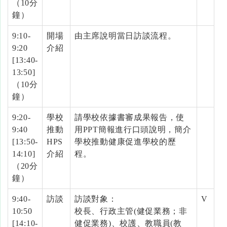
（10分
鐘）
9:10-
開場
由主席說明當日訪談流程。
9:20
介紹
[13:40-
13:50]
（10分
鐘）
9:20-
學校
請學校依據書審成果報告，使
9:40
推動
用PPT簡報進行口頭說明，簡介
[13:50-
HPS
學校推動健康促進學校的歷
14:10]
介紹
程。
（20分
鐘）
9:40-
訪談
訪談對象：
V
10:50
校長、行政主管(健促業務；非
[14:10-
健促業務)、校護、教職員(教