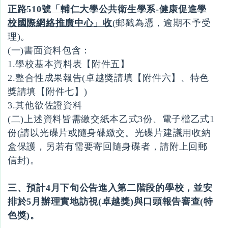
正路
510
號「輔仁大學公共衛生學系
-
健康促進學
校國際網絡推廣中心」收
(郵戳為憑，逾期不予受
理)。
(一)書面資料包含：
1.學校基本資料表【附件五】
2.整合性成果報告(卓越獎請填【附件六】、特色
獎請填【附件七】)
3.其他欲佐證資料
(二)上述資料皆需繳交紙本乙式3份、電子檔乙式1
份(請以光碟片或隨身碟繳交。光碟片建議用收納
盒保護，另若有需要寄回隨身碟者，請附上回郵
信封)。
三、預計4月下旬公告進入第二階段的學校，並安
排於
5
月辦理實地訪視
(
卓越獎
)
與口頭報告審查
(
特
色獎)。