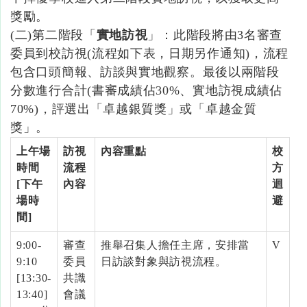
獎勵。
(二)第二階段「
實地訪視
」：此階段將由3名審查
委員到校訪視(流程如下表，日期另作通知)，流程
包含口頭簡報、訪談與實地觀察。最後以兩階段
分數進行合計(書審成績佔30%、實地訪視成績佔
70%)，評選出「卓越銀質獎」或「卓越金質
獎」。
上午場
訪視
內容重點
校
時間
流程
方
[下午
內容
迴
場時
避
間]
9:00-
審查
推舉召集人擔任主席，安排當
V
9:10
委員
日訪談對象與訪視流程。
[13:30-
共識
13:40]
會議