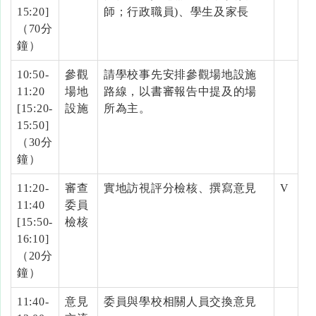
15:20]
師；行政職員)、學生及家長
（70分
鐘）
10:50-
參觀
請學校事先安排參觀場地設施
11:20
場地
路線，以書審報告中提及的場
[15:20-
設施
所為主。
15:50]
（30分
鐘）
11:20-
審查
實地訪視評分檢核、撰寫意見
V
11:40
委員
[15:50-
檢核
16:10]
（20分
鐘）
11:40-
意見
委員與學校相關人員交換意見