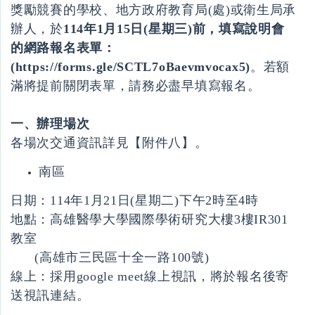
獎勵競賽的學校、地方政府教育局(處)或衛生局承
辦人，於
114年
1
月
15
日
(
星期三)前，填寫說明會
的網路報名表單：
(
https://forms.gle/SCTL7oBaevmvocax5
)
。若額
滿將提前關閉表單，請務必盡早填寫報名。
一、辦理場次
各場次交通資訊詳見【附件八】。
南區
日期：114年1月21日(星期二)下午2時至4時
地點：高雄醫學大學國際學術研究大樓3樓IR301
教室
(高雄市三民區十全一路100號)
線上：採用google meet線上視訊，將於報名後寄
送視訊連結。