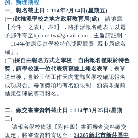
捌、辦理期程
一、報名截止日：114年2
月
14
日
(星期五)
(一)
欲推派學校之地方政府教育局
(
處
)
：請填寫
【附件三之表1、表2】，將推派報名總表，以電
子郵件寄至hpsinc.tw@gmail.com，主旨請註明：
「114年健康促進學校特色獎勵競賽_縣市局處名
稱」。
(二)
採自由報名方式之學校
：
自由報名僅限於特色
獎，請學校派一位代表填寫線上報名表單
，表單
送出後，會於三個工作天內電郵與學校確認報名
成功與否。每個獎項均有名額限制，額滿即提前
結束受理該獎項報名
。
二、繳交書審資料截止日：114年3
月
25
日
(星期
二)
請報名學校依照【附件四】書面審查資料繳交
規定，將審查資料寄送至：
24205
新北市新莊區中