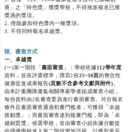
賽」之「特色獎」獲獎學校，不得推派報名已獲
獎過的獎項。
2.
僅能參加特色獎內一種獎項。
3.
不得同時報名卓越獎。
陸、審查方式
一、卓越獎
(一)第一階段「
書面審查
」：學校依據
112
學年度
資料，並依評選標準，撰寫1份
25~30
頁
的整合性
健康促進成果報告
(
頁數不含參考文獻與附件
)
。
由本計畫團隊邀集相關專家學者組成審查小組，
每份資料由2名審查委員進行書面審查。符合報名
條件且書面審查通過初審門檻者，可獲得「卓越
推動獎」；而書面審查達到複審門檻，即為「卓
越銅質獎」候選學校，並由審查小組依據分數從
中擇優學校進入第二階段實地訪視，以獲取更高