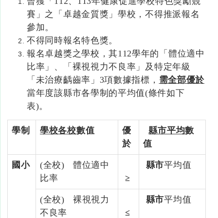
曾獲「112、113年健康促進學校特色獎勵競
賽」之「卓越金質獎」學校，不得推派報名
參加。
不得同時報名特色獎。
報名卓越獎之學校，其112學年的「體位適中
比率」、「裸視視力不良率」及特定年級
「未治療齲齒率」3項數據指標，
需全部優於
當年度該縣市各學制的平均值(條件如下
表)。
學制
學校各校
數值
優
縣市平均
數
於
值
國小
(全校) 體位適中
縣市
平均值
比率
≥
(全校) 裸視視力
縣市
平均值
不良率
≤