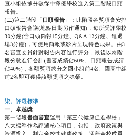
查小組依據分數從中擇優學校進入第二階段口頭
報告。
(二)第二階段「
口頭報告
」：此階段各獎項會安排
口頭報告會議(地點日期另作通知)，每所受評學校
30分鐘(含口頭簡報15分鐘、Q&A 12分鐘、進退
場3分鐘)，可使用簡報或影片呈現特色成果。由3
名審查委員針對報告內容進行評分，最後以兩階
段分數進行合計(書審成績佔60%、口頭報告成績
佔40%)，各類獎項總分之國小組前4名、國高中組
前2名即可獲得該類獎項之殊榮。
柒、評選標準
一、卓越獎
第一階段
書面審查
運用「第三代健康促進學校」
八大標準作為評選核心項目，包括：政府政策與
資源投入、制定全校性健康政策、涵蓋全校成員