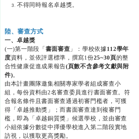
不得同時報名卓越獎。
陸、審查方式
一、卓越獎
(一
)
第一階段「
書面審查
」：學校依據
112
學年
度
資料，並依評選標準，撰寫
1
份
25~30
頁
的整
合性健康促進成果報告
(
頁數不含參考文獻與附
件
)
。
由本計畫團隊邀集相關專家學者組成審查小
組，每份資料由2名審查委員進行書面審查。符
合報名條件且書面審查通過初審門檻者，可獲
得「卓越推動獎」；而書面審查達到複審門
檻，即為「卓越銅質獎」候選學校，並由審查
小組依據分數從中擇優學校進入第二階段實地
訪視，以獲取更高獎勵。