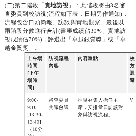
(二
)
第二階段「
實地訪視
」：此階段將由
3
名審
查委員到校訪視
(
流程如下表，日期另作通知
)
，
流程包含口頭簡報、訪談與實地觀察。最後以
兩階段分數進行合計
(
書審成績佔
30%
、實地訪
視成績佔
70%)，評選出「卓越銀質獎」或「卓
越金質獎」。
上午場
訪視流程
內容重點
校
時間
內容
方
[下午
迴
場時
避
間]
9:00-
審查委員
推舉召集人擔任主
V
9:10
共識會議
席，安排當日訪談對
[13:30-
象與訪視流程。
13:40]
（10分