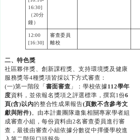
16:30]
（20分
鐘）
12:00
審查委員
[16:30]
離校
二、特色獎
社區夥伴獎、創新課程獎、支持環境獎及健康
服務獎等4種獎項皆採以下方式審查：
(一
)
第一階段「
書面審查
」：學校依據
112
學年
度
資料，並依報名獎項之評選標準，撰寫
1
份
6
頁
(
含
)
以內
的整合性成果報告
(
頁數不含參考文
獻與附件
)
。由本計畫團隊邀集相關專家學者組
成審查小組，每份資料由
2名審查委員進行審
查，最後由審查小組依據分數從中擇優學校進
入第二階段口頭報告。