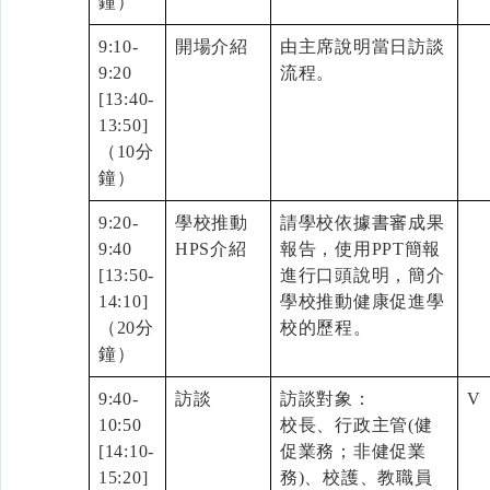
鐘）
9:10-
開場介紹
由主席說明當日訪談
9:20
流程。
[13:40-
13:50]
（10分
鐘）
9:20-
學校推動
請學校依據書審成果
9:40
HPS介紹
報告，使用PPT簡報
[13:50-
進行口頭說明，簡介
14:10]
學校推動健康促進學
（20分
校的歷程。
鐘）
9:40-
訪談
訪談對象：
V
10:50
校長、行政主管(健
[14:10-
促業務；非健促業
15:20]
務)、校護、教職員