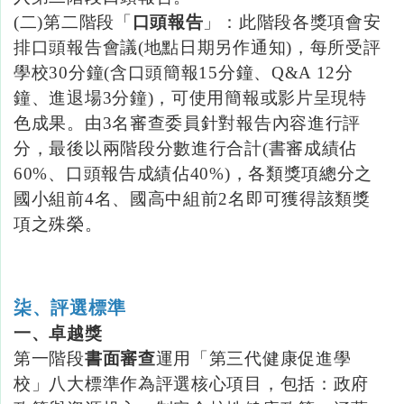
(二
)
第二階段「
口頭報告
」：此階段各獎項會安
排口頭報告會議
(
地點日期另作通知
)
，每所受評
學校
30
分鐘
(
含口頭簡報
15
分鐘、
Q&A 12
分
鐘、進退場
3
分鐘
)
，可使用簡報或影片呈現特
色成果。由
3
名審查委員針對報告內容進行評
分，最後以兩階段分數進行合計
(
書審成績佔
60%
、口頭報告成績佔
40%)
，各類獎項總分之
國小組前
4
名、國高中組前
2名即可獲得該類獎
項之殊榮。
柒、評選標準
一、卓越獎
第一階段
書面審查
運用「第三代健康促進學
校」八大標準作為評選核心項目，包括：政府