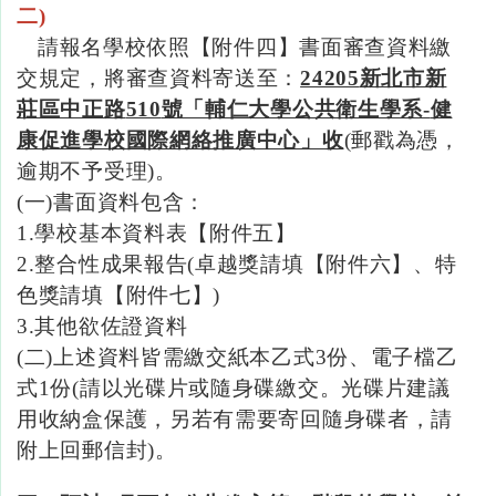
二)
請報名學校依照【附件四】書面審查資料繳
交規定，將審查資料寄送至：
24205
新北市新
莊區中正路
510
號「輔仁大學公共衛生學系
-
健
康促進學校國際網絡推廣中心」收
(
郵戳為憑，
逾期不予受理
)。
(一
)書面資料包含：
1.學校基本資料表【附件五】
2.整合性成果報告
(
卓越獎請填【附件六】、特
色獎請填【附件七】)
3.其他欲佐證資料
(二
)
上述資料皆需繳交紙本乙式
3
份、電子檔乙
式
1
份
(
請以光碟片或隨身碟繳交。光碟片建議
用收納盒保護，另若有需要寄回隨身碟者，請
附上回郵信封
)。