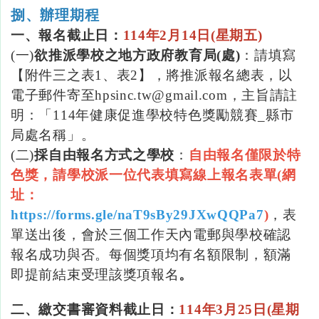
捌、辦理期程
一、報名截止日：
114
年
2
月
14
日
(
星期五)
(一
)
欲推派學校之地方政府教育局
(
處
)
：請填寫
【附件三之表
1
、表
2
】，將推派報名總表，以
電子郵件寄至hpsinc.tw@gmail.com
，主旨請註
明：「
114
年健康促進學校特色獎勵競賽
_縣市
局處名稱」。
(
二
)
採自由報名方式之學校
：
自由報名僅限於特
色獎，請學校派一位代表填寫線上報名表單
(
網
址：
https://forms.gle/naT9sBy29JXwQQPa7
)
，表
單送出後，會於三個工作天內電郵與學校確認
報名成功與否。每個獎項均有名額限制，額滿
即提前結束受理該獎項報名
。
二、繳交書審資料截止日：
114
年
3
月
25
日
(
星期