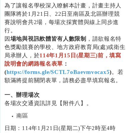
為了讓報名學校深入瞭解本計畫，計畫主持人
團隊將於1
月
21
日、
22
日至南區及北區辦理競
賽說明會共
2場，每場次採實體與線上同步進
行。
因
場地與視訊軟體皆有人數限制
，請欲報名特
色獎勵競賽的學校、地方政府教育局(
處
)
或衛生
局承辦人，於
114
年
1
月
15
日
(
星期三
)
前，填寫
說明會的網路報名表單
：
(
https://forms.gle/SCTL7oBaevmvocax5
)
。若
額滿將提前關閉表單，請務必盡早填寫報名。
一、辦理場次
各場次交通資訊詳見【附件八】。
南區
日期：114
年
1
月
21
日
(
星期二
)
下午
2
時至
4時