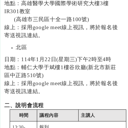
地點：高雄醫學大學國際學術研究大樓3
樓
IR301教室
(高雄市三民區十全一路
100
號)
線上：採用google meet線上視訊，將於報名後
寄送視訊連結。
北區
日期：114
年
1
月
22
日
(
星期三
)
下午
2
時至
4時
地點：輔仁大學于斌樓1
樓谷欣廳
(
新北市新莊
區中正路
510
號)
線上：採用google meet線上視訊，將於報名後
寄送視訊連結。
二、說明會流程
時間
議程內容
主講人
13:30-
報到