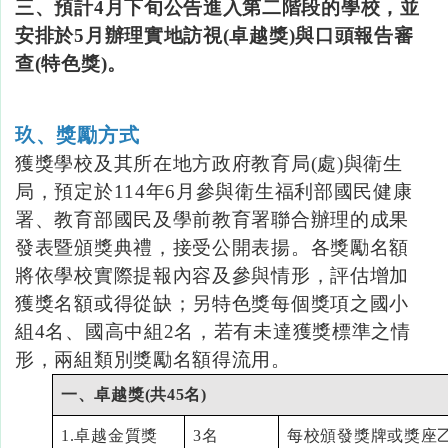
三、預計4
月下旬公告進入第二階段的學校，並
安排於
5
月辦理實地訪視
(
卓越獎
)
與口頭報告審
查
(
特色獎
)。
玖、獎勵方式
獲獎學校及其所在地方政府教育局
(
處
)
與衛生
局，
預定於
114
年
6
月參與衛生福利部國民健康
署、教育部國民及學前教育署聯合辦理的成果
發表暨頒獎典禮，接受公開表揚。各獎勵名額
將依學校實際提報內容及參與情形，評估增加
獲獎名額或得從缺；另特色獎每個獎項之國小
組
4
名、國高中組
2名，若有未達獲獎標準之情
形，兩組類別獎勵名額得流用。
一、卓越獎(共
45名)
1.卓越金質獎
3名
每校頒發獎牌或獎座