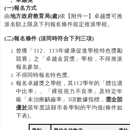
(一
)報名方式
由
地方政府教育局
(
處
)
依【附件一】卓越獎可推
派名額上限及下列報名條件規定推派學校。
(二
)
報名條件
(
須同時符合下列三項)
曾獲「112
、
113年健康促進學校特色獎勵
競賽」之「卓越金質獎」學校，不得推派
報名參加。
不得同時報名特色獎。
報名卓越獎之學校，其112
學年的「體位適
中比率」、「裸視視力不良率」及特定年
級「未治療齲齒率」
3
項數據指標，
需全部
優於
當年度該縣市各學制的平均值
(
條件如
下表
)。