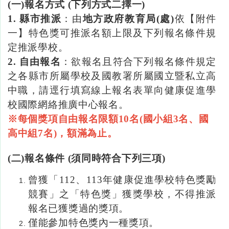
(一
)
報名方式
(
下列方式二擇一)
1. 縣市推派
：由
地方政府教育局
(
處
)
依【附件
一】特色獎可推派名額上限及下列報名條件規
定推派學校。
2. 自由報名
：欲報名且符合下列報名條件規定
之各縣市所屬學校及國教署所屬國立暨私立高
中職，請逕行填寫線上報名表單向健康促進學
校國際網絡推廣中心報名。
※
每個獎項
自由報名
限額
10
名
(
國小組
3
名、國
高中組
7
名
)，額滿為止。
(二
)
報名條件
(
須同時符合下列三項)
曾獲「112
、
113年健康促進學校特色獎勵
競賽」之「特色獎」獲獎學校，不得推派
報名已獲獎過的獎項。
僅能參加特色獎內一種獎項。