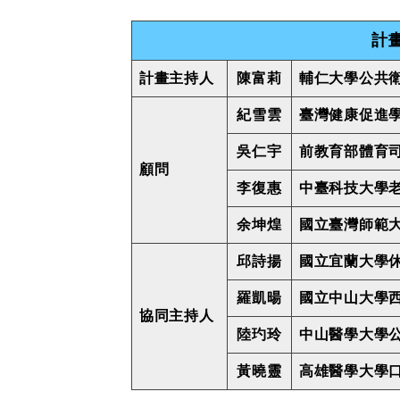
計
計畫主持人
陳富莉
輔仁大學公共衛
紀雪雲
臺灣健康促進學
吳仁宇
前教育部體育司
顧問
李復惠
中臺科技大學老
余坤煌
國立臺灣師範
邱詩揚
國立宜蘭大學
羅凱暘
國立中山大學
協同主持人
陸玓玲
中山醫學大學公
黃曉靈
高雄醫學大學口