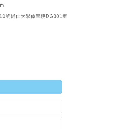
om
10號輔仁大學倬章樓DG301室