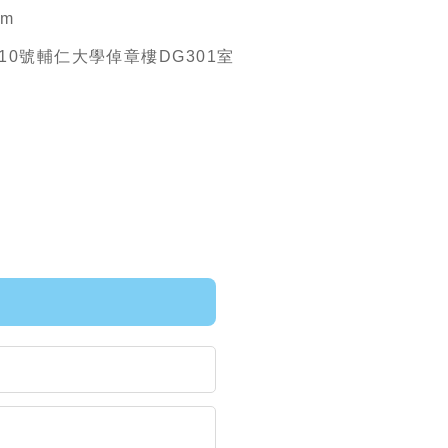
om
10號輔仁大學倬章樓DG301室